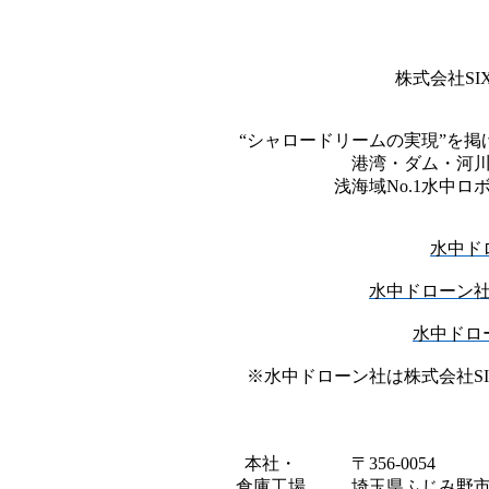
株式会社
SI
“シャロードリームの実現”を
港湾・ダム・河
浅海域
No.1
水中ロ
水中ド
水中ドローン
水中ドロ
※水中ドローン社は株式会社
S
本社・
〒
356-0054
倉庫工場
埼玉県ふじみ野